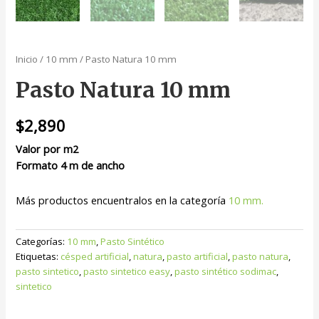
Inicio
/
10 mm
/ Pasto Natura 10 mm
Pasto Natura 10 mm
$
2,890
Valor por m2
Formato 4 m de ancho
Más productos encuentralos en la categoría
10 mm.
Categorías:
10 mm
,
Pasto Sintético
Etiquetas:
césped artificial
,
natura
,
pasto artificial
,
pasto natura
,
pasto sintetico
,
pasto sintetico easy
,
pasto sintético sodimac
,
sintetico